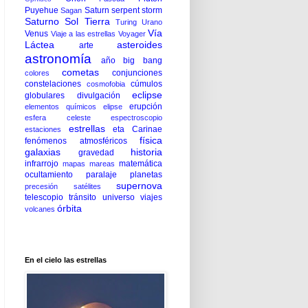
Puyehue
Saturn serpent storm
Sagan
Saturno
Sol
Tierra
Turing
Urano
Vía
Venus
Viaje a las estrellas
Voyager
Láctea
asteroides
arte
astronomía
año
big bang
cometas
conjunciones
colores
constelaciones
cúmulos
cosmofobia
eclipse
globulares
divulgación
erupción
elementos químicos
elipse
esfera celeste
espectroscopio
estrellas
eta Carinae
estaciones
física
fenómenos atmosféricos
galaxias
historia
gravedad
infrarrojo
matemática
mapas
mareas
ocultamiento
paralaje
planetas
supernova
precesión
satélites
telescopio
tránsito
universo
viajes
órbita
volcanes
En el cielo las estrellas