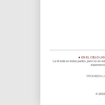
★ EN EL CIELO LA
La IA está en todas partes, pero no en es
experiencia
PROHIBIDA L
© 2010