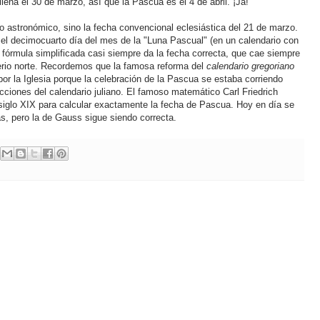
llena el 30 de marzo, así que la Pascua es el 4 de abril. ¡Ja!
o astronómico, sino la fecha convencional eclesiástica del 21 de marzo.
 el decimocuarto día del mes de la "Luna Pascual" (en un calendario con
 fórmula simplificada casi siempre da la fecha correcta, que cae siempre
erio norte. Recordemos que la famosa reforma del
calendario gregoriano
por la Iglesia porque la celebración de la Pascua se estaba corriendo
ciones del calendario juliano. El famoso matemático Carl Friedrich
 siglo XIX para calcular exactamente la fecha de Pascua. Hoy en día se
s, pero la de Gauss sigue siendo correcta.