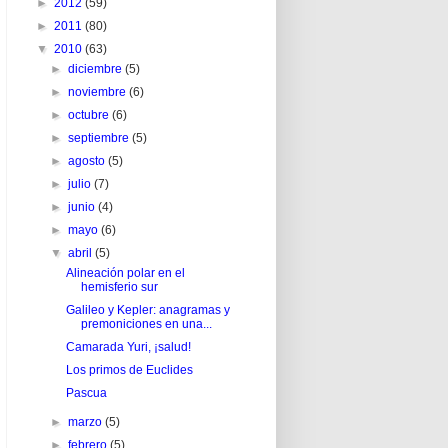
►
2012
(59)
►
2011
(80)
▼
2010
(63)
►
diciembre
(5)
►
noviembre
(6)
►
octubre
(6)
►
septiembre
(5)
►
agosto
(5)
►
julio
(7)
►
junio
(4)
►
mayo
(6)
▼
abril
(5)
Alineación polar en el
hemisferio sur
Galileo y Kepler: anagramas y
premoniciones en una...
Camarada Yuri, ¡salud!
Los primos de Euclides
Pascua
►
marzo
(5)
►
febrero
(5)