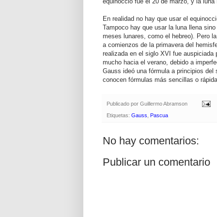
equinoccio fue el 20 de marzo, y la luna 
En realidad no hay que usar el equinocci
Tampoco hay que usar la luna llena sino
meses lunares, como el hebreo). Pero la
a comienzos de la primavera del hemisf
realizada en el siglo XVI fue auspiciada 
mucho hacia el verano, debido a imperfec
Gauss ideó una fórmula a principios del
conocen fórmulas más sencillas o rápida
Publicado por
Guillermo Abramson
Etiquetas:
Gauss
,
Pascua
No hay comentarios:
Publicar un comentario