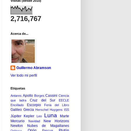
Visitas (desde 2010)
2,716,767
Acerca de...
Guillermo Abramson
Ver todo mi perfil
Etiquetas
Apollo
Cassini
Antares
Borges
Ciencia
Cruz del Sur
que ladra
EECLE
Escorpio
Encélado
Feria del Libro
Galileo
Grecia
Herschel
Huygens
ISS
Luna
Júpiter
Kepler
Marte
Leo
Mercurio
New Horizons
Navidad
Newton
Nubes de Magallanes
Orión
Plutón
Pascua
Ophiuco