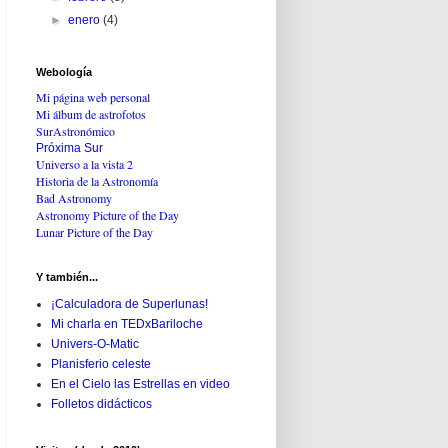
►
enero
(4)
Webología
Mi página web personal
Mi álbum de astrofotos
SurAstronómico
Próxima Sur
Universo a la vista 2
Historia de la Astronomía
Bad Astronomy
Astronomy Picture of the Day
Lunar Picture of the Day
Y también...
¡Calculadora de Superlunas!
Mi charla en TEDxBariloche
Univers-O-Matic
Planisferio celeste
En el Cielo las Estrellas en video
Folletos didácticos